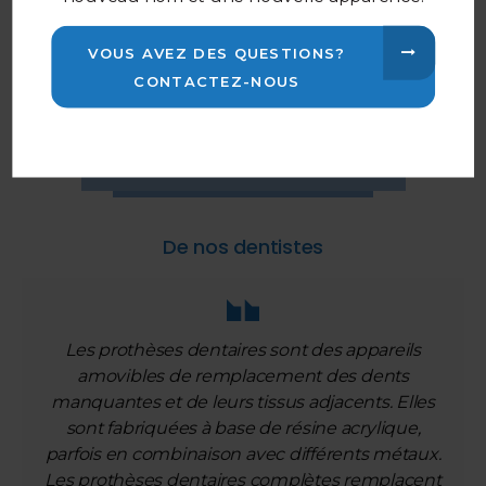
Sourire avec confiance
VOUS AVEZ DES QUESTIONS?
Blanchiment, facettes et plus
CONTACTEZ-NOUS
encore pour améliorer
l'apparence de votre sourire.
EN SAVOIR PLUS
De nos dentistes
Les prothèses dentaires sont des appareils
amovibles de remplacement des dents
manquantes et de leurs tissus adjacents. Elles
sont fabriquées à base de résine acrylique,
parfois en combinaison avec différents métaux.
Les prothèses dentaires complètes remplacent