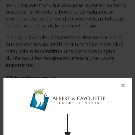
sont fréquemment utilisées pour obturer les dents
situées à l'arrière de la bouche. L'amalgame se
compose d'un mélange de divers métaux tels que
le mercure, l'argent, le cuivre et l'étain.
Bien que la couleur argentée puisse ne pas plaire
aux personnes qui préfèrent une apparence plus
naturelle, elle constitue une option de longue
durée pour les molaires soumises à une usure
importante.
Obturations en or
×
Afin de créer une obturation en or coulé, un
modèle de votre dent doit être fabriqué. Un
mélange d'or et d'autres métaux, comme l'argent
et le cuivre, est utilisé pour créer ces pièces.
Tout comme les obturations en porcelaine, ce type
de plombage dentaire est conçu dans un