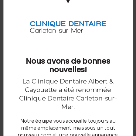
laboratoire dentaire puis envoyé à votre dentiste,
qui le cimente en place dans votre bouche. Ce type
d'obturation nécessite donc généralement au moins
deux rendez-vous dentaires.
Pour en savoir plus sur les obturations
dentaires disponibles,
contactez nos
dentistes Carleton-sur-Mer dès
aujourd'hui.
Nous avons de bonnes
nouvelles!
La Clinique Dentaire Albert &
Cayouette a été renommée
Clinique Dentaire Carleton-sur-
Mer
.
Notre équipe vous accueille toujours au
même emplacement, mais sous un tout
nouveau nom et une nouvelle apparence.