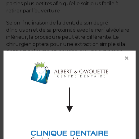
parties plus petites afin qu’elle soit plus facile à
retirer par l’ouverture.
Selon l’inclinaison de la dent, de son degré
d’inclusion et de sa proximité avec le nerf alvéolaire
inférieur, la procédure peut être différente. Le
chirurgien optera pour une extraction simple si la
dent est présente en bouche, ou une extraction
×
complexe si la dent est incluse ou semi-incluse. Lors
d'une extraction complexe, le chirurgien vient
inciser la gencive, tailler l’os de la mâchoire afin de
libérer la dent et refermer l’incision avec des points
de suture. Parfois, il peut être nécessaire de
sectionner la dent de sagesse en plusieurs
morceaux afin de pouvoir la retirer.
Une fois vos dents de sagesse retirées, vous ne
devriez pas ressentir de douleur car l'anesthésique
aura engourdi la zone. Si c'est douloureux, informez
le dentiste ou le chirurgien.