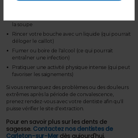
éviter de :
Boire des liquides chauds comme du café ou de
la soupe
Rincer votre bouche avec un liquide (qui pourrait
déloger le caillot)
Fumer ou boire de l'alcool (ce qui pourrait
entraîner une infection)
Pratiquer une activité physique intense (qui peut
favoriser les saignements)
Si vous remarquez des problèmes ou des douleurs
extrêmes après la période de convalescence,
prenez rendez-vous avec votre dentiste afin qu'il
puisse vérifier le site d'extraction.
Pour en savoir plus sur les dents de
sagesse.
Contactez nos dentistes de
Carleton-sur-Mer
dès aujourd'hui.