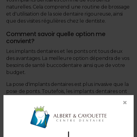
naturelles. Cela comprend une routine de brossage
et d'utilisation de la soie dentaire rigoureuse, ainsi
que des visites régulières chez le dentiste.
Comment savoir quelle option me
convient?
Les implants dentaires et les ponts ont tous deux
des avantages. La meilleure option dépendra de vos
besoins de santé buccodentaire ainsi que de votre
budget.
La pose d'implants dentaires est plus invasive que la
pose de ponts. Toutefois, les implants dentaires ont
une sensation et une apparence très naturelles en
×
bouche.
En outre, pour que la procédure d'implant dentaire
soit réussie, vous devez avoir un volume suffisant
d'os au niveau de la mâchoire. Si vous n'avez pas