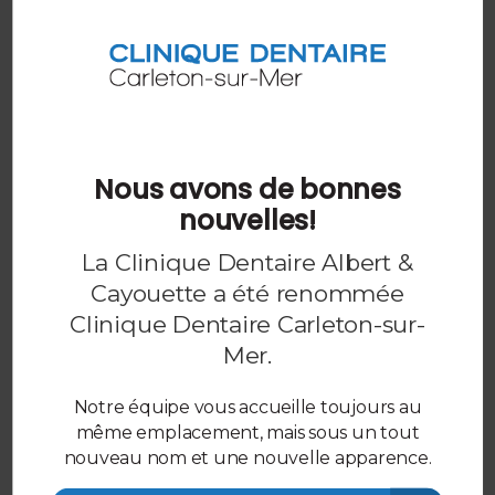
pour faire le bon choix.
EN SAVOIR PLUS
Quoi faire et ne pas faire après une
obturation dentaire
Nous avons de bonnes
Si vous avez une carie, vous avez besoin d'une
nouvelles!
obturation. Nos dentistes de Carleton-sur-Mer
peuvent vous donner des conseils sur ce qu'il
La Clinique Dentaire Albert &
convient ou non de faire après une obturation,
Cayouette a été renommée
également appelée « plombage ».
Clinique Dentaire Carleton-sur-
EN SAVOIR PLUS
Mer
.
Notre équipe vous accueille toujours au
Les appareils dentaires peuvent aider à traiter
même emplacement, mais sous un tout
l'apnée du sommeil
nouveau nom et une nouvelle apparence.