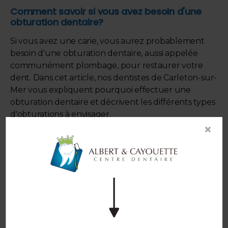
Comment savoir si vous avez besoin d'une
obturation dentaire?
Si vous avez une carie, vous aurez probablement
besoin d'une obturation dentaire, aussi appelée
communément plombage, pour restaurer votre
dent. Dans cet article, nos dentistes de Carleton-sur-
Mer vous expliquent pourquoi effectuer une
obturation dentaire et décrivent les différents types
d'obturations à envisager.
×
EN SAVOIR PLUS
Comment choisir son dentiste
Vous recherchez un dentiste à Carleton-sur-Mer? Il
n'est pas toujours évident de choisir un nouveau
dentiste près de chez soi, voici quelques conseils