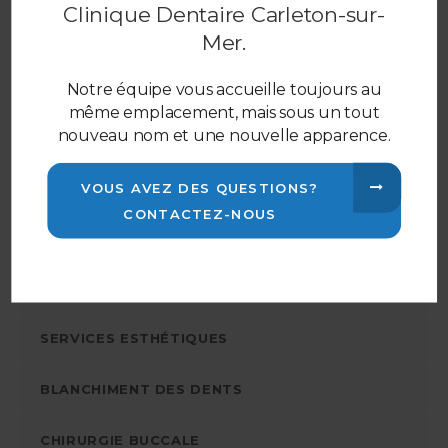
Clinique Dentaire Carleton-sur-
Mer
.
Services
Notre équipe vous accueille toujours au
même emplacement, mais sous un tout
nouveau nom et une nouvelle apparence.
PRÉVENTION ET HYGIÈNE
RESTAURATION DENTAIRE
VOUS AVEZ DES QUESTIONS?
CONTACTEZ-NOUS
COURONNES ET PONTS
PROTHÈSES DENTAIRES
SERVICES ESTHÉTIQUES
BLANCHIMENT DES DENTS
CHIRURGIE BUCCALE