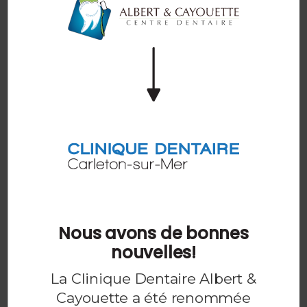
Extractions dentaires
Extractions de dents et de dents de sagesse pour
votre santé buccale.
EN SAVOIR PLUS
Services pour enfants
Nous avons de bonnes
Des soins dentaires adaptés aux besoins des enfants
nouvelles!
de Carleton-sur-Mer et des environs.
La Clinique Dentaire Albert &
EN SAVOIR PLUS
Cayouette a été renommée