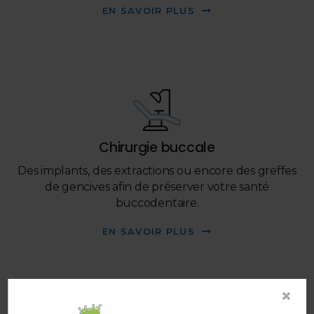
EN SAVOIR PLUS
Chirurgie buccale
Des implants, des extractions ou encore des greffes
de gencives afin de préserver votre santé
buccodentaire.
EN SAVOIR PLUS
×