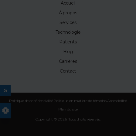
Accueil
À propos
Services
Technologie
Patients
Blog
Carrières
Contact
Politique de confidentialité
Politique en matière de témoins
Accessibilité
Plan du site
Version accessible
Copyright © 2026. Tous droits réservés.