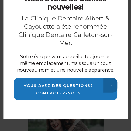
nouvelles!
dépistage est effectué pendant les examens de
routine grâce à la technologie de visualisation par
La Clinique Dentaire Albert &
fluorescence.
Cayouette a été renommée
Clinique Dentaire Carleton-sur-
Mer
.
Restaurations le jour même CEREC
®
Avec la technologie CEREC
, tout se fait sur place
Notre équipe vous accueille toujours au
en un rendez-vous. Cette technologie permet de
même emplacement, mais sous un tout
concevoir et de placer des couronnes et
nouveau nom et une nouvelle apparence.
incrustations dentaires en céramique, un matériau
translucide quasi identique à la structure dentaire.
VOUS AVEZ DES QUESTIONS?
CONTACTEZ-NOUS