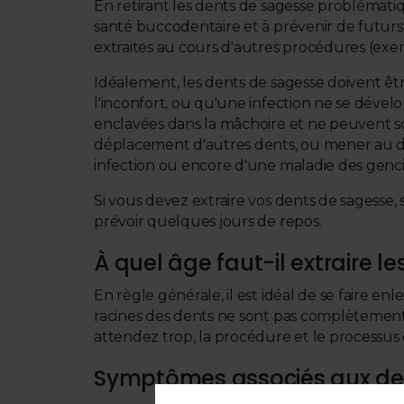
En retirant les dents de sagesse problématiq
santé buccodentaire et à prévenir de futurs
extraites au cours d'autres procédures (exem
Idéalement, les dents de sagesse doivent êt
l'inconfort, ou qu'une infection ne se dévelo
enclavées dans la mâchoire et ne peuvent s
déplacement d'autres dents, ou mener au dé
infection ou encore d'une maladie des genci
Si vous devez extraire vos dents de sagesse, s
prévoir quelques jours de repos.
À quel âge faut-il extraire 
En règle générale, il est idéal de se faire enl
racines des dents ne sont pas complètement 
attendez trop, la procédure et le processus 
Symptômes associés aux de