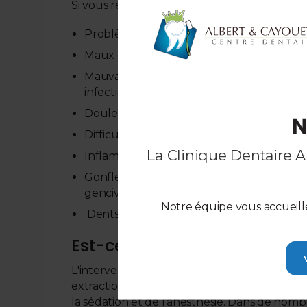
Si vous ressentez l'un des symptômes suivan
Problèmes de sinus
Maux de tête
Mauvaise haleine (causée par l'accumulat
infection)
Douleur dans les dents ou la mâchoire
N
Difficulté à manger
La Clinique Dentaire 
Inflammation des gencives
Gonflement du visage (causé par des dents
gencives)
Notre équipe vous accueil
Dents de sagesse mal alignées
Est-ce douloureux de se fair
L'intervention commence par une anesthésie 
extractions dentaires sont aujourd'hui beau
la sédation et de l'anesthésie. Dans de nomb