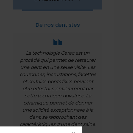
De nos dentistes
e
La technologie Cerec est un
procédé qui permet de restaurer
une dent en une seule visite. Les
couronnes, incrustations, facettes
et certains ponts fixes peuvent
être effectués entièrement par
cette technique novatrice. La
céramique permet de donner
une solidité exceptionnelle à la
dent, se rapprochant des
caractéristiques d'une dent saine.