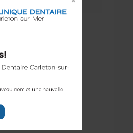
×
- DR ÉRIC ALBERT
s!
 Dentaire Carleton-sur-
ouveau nom et une nouvelle