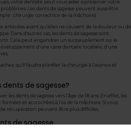
ues, votre dentiste peut vous aider à préserver votre
 problèmes. Les dents de sagesse peuvent aussi être
ple : chirurgie correctrice de la mâchoire).
re enlevées avant qu'elles ne causent de la douleur ou d
ppe. Dans d'autres cas, les dents de sagesse sont
ortir. Cela peut engendrer un surpeuplement ou le
veloppement d'une carie dentaire localisée, d'une
ves.
achez qu'il faudra planifier la chirurgie à l'avance et
les dents de sagesse?
ever les dents de sagesse vers l’âge de 18 ans. En effet, les
formées et accrochées à l’os de la mâchoire. Si vous
de récupération peuvent être plus difficiles.
nts de sagesse