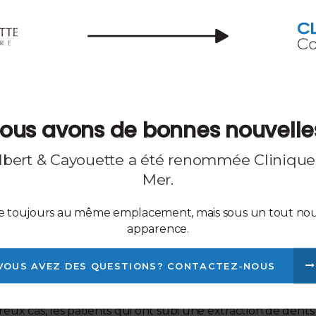
ts, contactez votre dentiste pour prendre rendez-vous :
ion de la plaque sur les dents de sagesse ou par une
ous avons de bonnes nouvelle
Albert & Cayouette a été renommée
Clinique
Mer
.
 de sagesse incluses qui restent sous la surface des
le toujours au même emplacement, mais sous un tout n
apparence.
e enlever les dents de sagesse?
VOUS AVEZ DES QUESTIONS? CONTACTEZ-NOUS
locale afin d'engourdir la zone autour de la dent. Les
coup moins douloureuses en raison de l'utilisation de
reux cas, les patients qui ont subi une extraction de dents