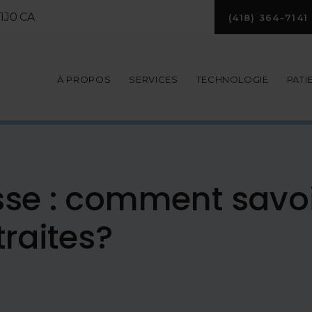
1J0
CA
(418) 364-7141
À PROPOS
SERVICES
TECHNOLOGIE
PATI
se : comment savoir
traites?