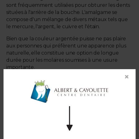
sont fréquemment utilisées pour obturer les dents
situées à l'arrière de la bouche. L'amalgame se
compose d'un mélange de divers métaux tels que
le mercure, l'argent, le cuivre et l'étain.
Bien que la couleur argentée puisse ne pas plaire
aux personnes qui préfèrent une apparence plus
naturelle, elle constitue une option de longue
durée pour les molaires soumises à une usure
importante.
×
Obturations en or
Afin de créer une obturation en or coulé, un
modèle de votre dent doit être fabriqué. Un
mélange d'or et d'autres métaux, comme l'argent
et le cuivre, est utilisé pour créer ces pièces.
Tout comme les obturations en porcelaine, ce type
de plombage dentaire est conçu dans un