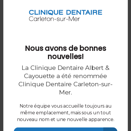
laboratoire dentaire puis envoyé à votre dentiste,
qui le cimente en place dans votre bouche. Ce type
d'obturation nécessite donc généralement au moins
deux rendez-vous dentaires.
Pour en savoir plus sur les obturations
dentaires disponibles,
contactez nos
Nous avons de bonnes
dentistes Carleton-sur-Mer dès
aujourd'hui.
nouvelles!
La Clinique Dentaire Albert &
Cayouette a été renommée
Clinique Dentaire Carleton-sur-
Mer
.
Notre équipe vous accueille toujours au
même emplacement, mais sous un tout
nouveau nom et une nouvelle apparence.