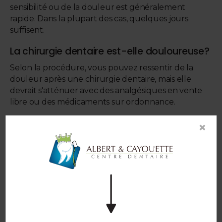
sensibilité ou de la douleur est généralement
rapide. Dans la plupart des cas, quelques jours
suffisent.
La chirurgie dentaire est-elle douloureuse?
Selon la procédure, vous pouvez ressentir de la
douleur après une chirurgie dentaire, mais elle
devrait s'atténuer avec des analgésiques en vente
libre ou des médicaments sur ordonnance.
Comment récupérer rapidement?
×
La durée de la convalescence est généralement de
quelques jours. Pour une récupération rapide et en
douceur, gardez ces quelques conseils à l'esprit :
Ne vous allongez pas à plat, essayez de vous
allonger sur le côté pour permettre au sang de
coaguler.
Appliquez un sac de glace sur la zone par