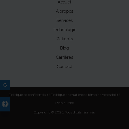
Accueil
À propos
Services
Technologie
Patients
Blog
Carrières
Contact
Politique de confidentialité
Politique en matière de témoins
Accessibilité
Plan du site
Version accessible
Copyright © 2026. Tous droits réservés.