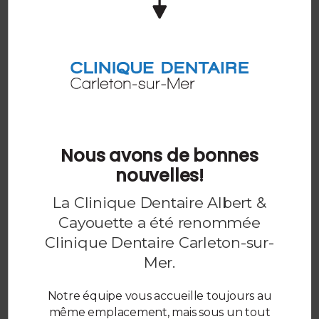
L'apnée du sommeil empêche la personne qui en
souffre d'avoir un sommeil profond réparateur, ce
qui a un impact direct sur la qualité de vie ainsi que
sur la durée de vie.
En traitant l'apnée du sommeil, votre dentiste peut
contribuer à améliorer votre santé globale et votre
bien-être.
Nous avons de bonnes
Pour en savoir plus sur l'apnée du sommeil
nouvelles!
et les options de traitement,
contactez les
dentistes de la Clinique Dentaire Carleton-
La Clinique Dentaire Albert &
sur-Mer
.
Cayouette a été renommée
Clinique Dentaire Carleton-sur-
Mer
.
Notre équipe vous accueille toujours au
même emplacement, mais sous un tout