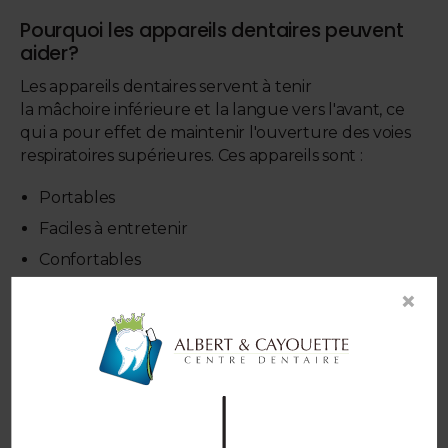
Pourquoi les appareils dentaires peuvent
aider?
Les appareils dentaires servent à tenir
la mâchoire inférieure et la langue vers l'avant, ce
qui a pour effet de maintenir l'ouverture des voies
respiratoires supérieures. Ces appareils sont :
Portables
Faciles à entretenir
Confortables
Faciles à mettre et à enlever
×
Silencieux et non gênants pour le partenaire
(contrairement à certaines machines)
Pratiques pour voyager
Pourquoi est-il important de traiter l'apnée
du sommeil?